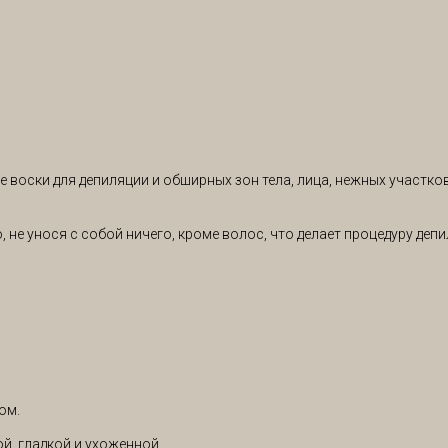
оски для депиляции и обширных зон тела, лица, нежных участков
 не унося с собой ничего, кроме волос, что делает процедуру деп
ом.
, гладкой и ухоженной.