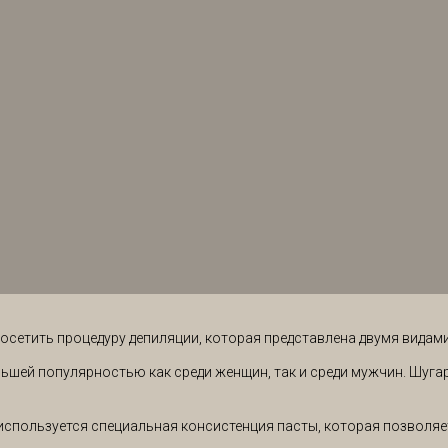
сетить процедуру депиляции, которая представлена двумя видами:
льшей популярностью как среди женщин, так и среди мужчин. Шугар
 используется специальная консистенция пасты, которая позволяе