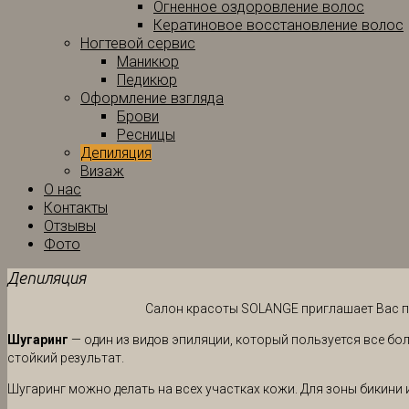
Огненное оздоровление волос
Кератиновое восстановление волос
Ногтевой сервис
Маникюр
Педикюр
Оформление взгляда
Брови
Ресницы
Депиляция
Визаж
О нас
Контакты
Отзывы
Фото
Депиляция
Салон красоты SOLANGE приглашает Вас по
Шугаринг
— один из видов эпиляции, который пользуется все бо
стойкий результат.
Шугаринг можно делать на всех участках кожи. Для зоны бикини