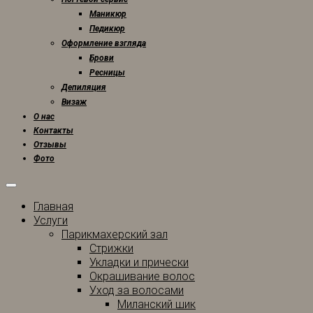
Маникюр
Педикюр
Оформление взгляда
Брови
Ресницы
Депиляция
Визаж
О нас
Контакты
Отзывы
Фото
Главная
Услуги
Парикмахерский зал
Стрижки
Укладки и прически
Окрашивание волос
Уход за волосами
Миланский шик