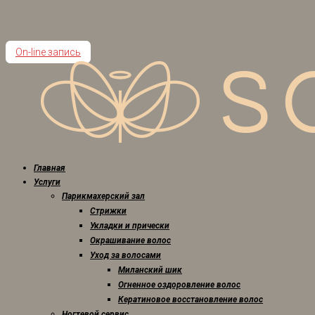
On-line запись
Главная
Услуги
Парикмахерский зал
Стрижки
Укладки и прически
Окрашивание волос
Уход за волосами
Миланский шик
Огненное оздоровление волос
Кератиновое восстановление волос
Ногтевой сервис